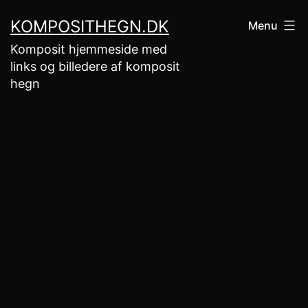
Fortsæt
KOMPOSITHEGN.DK
Menu
til
Komposit hjemmeside med
indhold
links og billedere af komposit
hegn